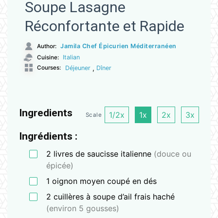
Soupe Lasagne
Réconfortante et Rapide
Jamila Chef Épicurien Méditerranéen
Author:
Italian
Cuisine:
,
Courses:
Déjeuner
Dîner
Ingredients
1/2x
1x
2x
3x
Scale
Ingrédients :
2
livres
de saucisse italienne
(douce ou
épicée)
1
oignon
moyen coupé en dés
2
cuillères
à soupe d’ail frais haché
(environ 5 gousses)