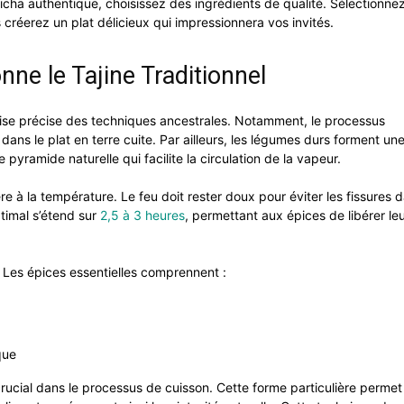
ha authentique, choisissez des ingrédients de qualité. Sélectionnez
s créerez un plat délicieux qui impressionnera vos invités.
e le Tajine Traditionnel
trise précise des techniques ancestrales. Notamment, le processus
ans le plat en terre cuite. Par ailleurs, les légumes durs forment un
e pyramide naturelle qui facilite la circulation de la vapeur.
ère à la température. Le feu doit rester doux pour éviter les fissures d
ptimal s’étend sur
2,5 à 3 heures
, permettant aux épices de libérer le
s. Les épices essentielles comprennent :
que
ucial dans le processus de cuisson. Cette forme particulière permet 