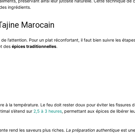
liments, préservant ainsi leur jutosité naturelle. Cette technique de 
 des ingrédients.
Tajine Marocain
l’attention. Pour un plat réconfortant, il faut bien suivre les étape
 et des
épices traditionnelles
.
ère à la température. Le feu doit rester doux pour éviter les fissures d
ptimal s’étend sur
2,5 à 3 heures
, permettant aux épices de libérer le
nte rend les saveurs plus riches.
La préparation authentique
est un