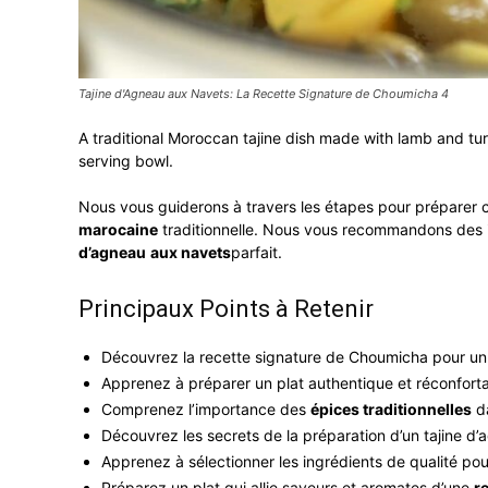
Tajine d'Agneau aux Navets: La Recette Signature de Choumicha 4
A traditional Moroccan tajine dish made with lamb and tu
serving bowl.
Nous vous guiderons à travers les étapes pour préparer c
marocaine
traditionnelle. Nous vous recommandons des i
d’agneau
aux navets
parfait.
Principaux Points à Retenir
Découvrez la recette signature de Choumicha pour un
Apprenez à préparer un plat authentique et réconforta
Comprenez l’importance des
épices traditionnelles
d
Découvrez les secrets de la préparation d’un tajine d
Apprenez à sélectionner les ingrédients de qualité pou
Préparez un plat qui allie saveurs et aromates d’une
r