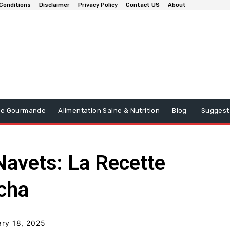
Conditions
Disclaimer
Privacy Policy
Contact US
About
ine Gourmande
Alimentation Saine & Nutrition
Blog
Suggest
Navets: La Recette
cha
ary 18, 2025