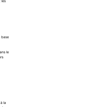
 les
e base
ans le
urs
à la