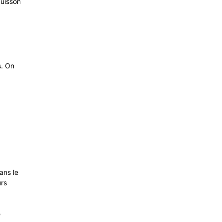
cuisson
s. On
ans le
urs
e