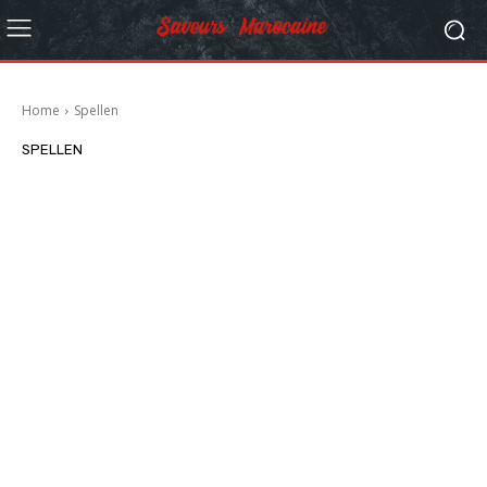
Home
Spellen
SPELLEN