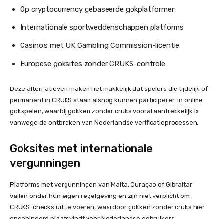
Op cryptocurrency gebaseerde gokplatformen
Internationale sportweddenschappen platforms
Casino’s met UK Gambling Commission-licentie
Europese goksites zonder CRUKS-controle
Deze alternatieven maken het makkelijk dat spelers die tijdelijk of
permanent in CRUKS staan alsnog kunnen participeren in online
gokspelen, waarbij gokken zonder cruks vooral aantrekkelijk is
vanwege de ontbreken van Nederlandse verificatieprocessen.
Goksites met internationale
vergunningen
Platforms met vergunningen van Malta, Curaçao of Gibraltar
vallen onder hun eigen regelgeving en zijn niet verplicht om
CRUKS-checks uit te voeren, waardoor gokken zonder cruks hier
ongehinderd plaatsvindt voor Nederlandse gebruikers.