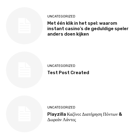
UNCATEGORIZED
Met één klik in het spel: waarom
instant casino’s de geduldige speler
anders doen kijken
UNCATEGORIZED
Test Post Created
UNCATEGORIZED
Playzilla Καζίνο: Διατήρηση Πόντων &
Δωρεάν Λάντες