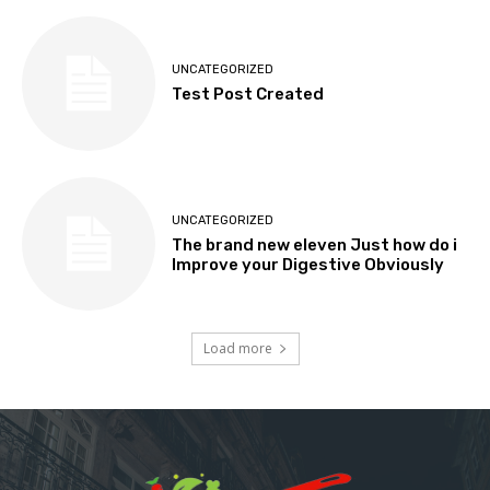
UNCATEGORIZED
Test Post Created
UNCATEGORIZED
The brand new eleven Just how do i
Improve your Digestive Obviously
Load more