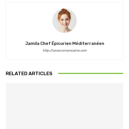
Jamila Chef Épicurien Méditerranéen
http://saveursmarocaine.com
RELATED ARTICLES