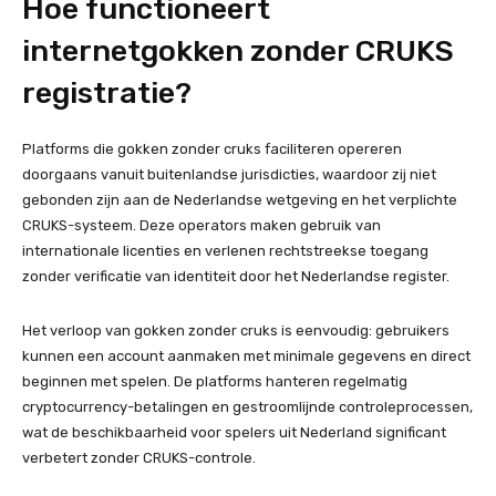
Hoe functioneert
internetgokken zonder CRUKS
registratie?
Platforms die gokken zonder cruks faciliteren opereren
doorgaans vanuit buitenlandse jurisdicties, waardoor zij niet
gebonden zijn aan de Nederlandse wetgeving en het verplichte
CRUKS-systeem. Deze operators maken gebruik van
internationale licenties en verlenen rechtstreekse toegang
zonder verificatie van identiteit door het Nederlandse register.
Het verloop van gokken zonder cruks is eenvoudig: gebruikers
kunnen een account aanmaken met minimale gegevens en direct
beginnen met spelen. De platforms hanteren regelmatig
cryptocurrency-betalingen en gestroomlijnde controleprocessen,
wat de beschikbaarheid voor spelers uit Nederland significant
verbetert zonder CRUKS-controle.