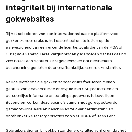
integriteit bij internationale
gokwebsites
Bij het selecteren van een internationaal casino platform voor
gokken zonder cruks is het essentieel om te letten op de
aanwezigheid van een erkende licentie, zoals die van de MGA of
Curaçao eGaming. Deze vergunningen garanderen dat het casino
zich houdt aan rigoureuze regelgeving en dat deelnemers
bescherming genieten door onafhankelijke controle-instanties.
Veilige platforms die gokken zonder cruks faciliteren maken
gebruik van geavanceerde encryptie met SSL-protocollen om
persoonlijke informatie en betalingsgegevens te beveiligen.
Bovendien werken deze casino’s samen met gerespecteerde
gameontwikkelaars en beschikken ze over certificaten van
onafhankelijke testorganisaties zoals eCOGRA of iTech Labs.
Gebruikers dienen bij gokken zonder cruks altijd verifiëren dat het