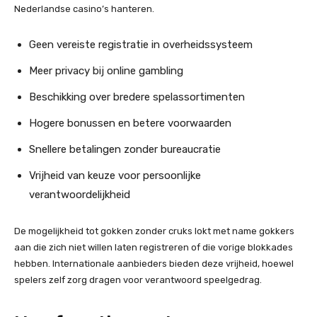
Nederlandse casino’s hanteren.
Geen vereiste registratie in overheidssysteem
Meer privacy bij online gambling
Beschikking over bredere spelassortimenten
Hogere bonussen en betere voorwaarden
Snellere betalingen zonder bureaucratie
Vrijheid van keuze voor persoonlijke
verantwoordelijkheid
De mogelijkheid tot gokken zonder cruks lokt met name gokkers
aan die zich niet willen laten registreren of die vorige blokkades
hebben. Internationale aanbieders bieden deze vrijheid, hoewel
spelers zelf zorg dragen voor verantwoord speelgedrag.