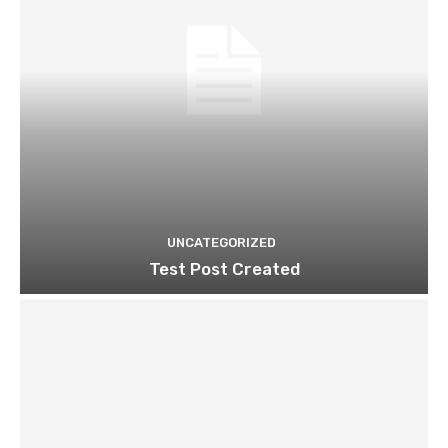
UNCATEGORIZED
Test Post Created