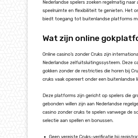
Nederlandse spelers zoeken regelmatig naar
speelruimte en flexibiliteit te genieten. Het
biedt toegang tot buitenlandse platforms me
Wat zijn online gokpla
Online casino’s zonder Cruks zijn internationa
Nederlandse zelfuitsluitingssysteem. Deze cas
gokken zonder de restricties die horen bij Cr
cruks vaak opereert onder een buitenlandse li
Deze platforms zijn gericht op spelers die gr
gebonden willen zijn aan Nederlandse regelgev
casino zonder cruks te spelen vanwege de so
selectie aan spellen en bonussen.
Geen vereiste Cruks-verificatie bij registra