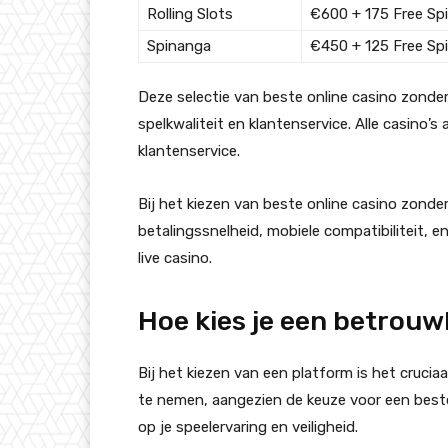
Rolling Slots
€600 + 175 Free Sp
Spinanga
€450 + 125 Free Sp
Deze selectie van beste online casino zonder
spelkwaliteit en klantenservice. Alle casino
klantenservice.
Bij het kiezen van beste online casino zonder
betalingssnelheid, mobiele compatibiliteit, e
live casino.
Hoe kies je een betrou
Bij het kiezen van een platform is het cruci
te nemen, aangezien de keuze voor een beste
op je speelervaring en veiligheid.