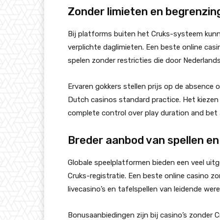
Zonder limieten en begrenzin
Bij platforms buiten het Cruks-systeem kunn
verplichte daglimieten. Een beste online casin
spelen zonder restricties die door Nederlan
Ervaren gokkers stellen prijs op de absence 
Dutch casinos standard practice. Het kiezen
complete control over play duration and bet
Breder aanbod van spellen en
Globale speelplatformen bieden een veel uit
Cruks-registratie. Een beste online casino z
livecasino’s en tafelspellen van leidende wer
Bonusaanbiedingen zijn bij casino’s zonder