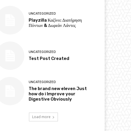
UNCATEGORIZED
Playzilla Καζίνο: Διατήρηση
Πόντων & Δωρεάν Λάντες
UNCATEGORIZED
Test Post Created
UNCATEGORIZED
The brand new eleven Just
how do i Improve your
Digestive Obviously
Load more