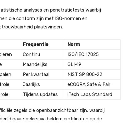
atistische analyses en penetratietests waarbij
ijnen die conform zijn met ISO-normen en
etrouwbaarheid plaatsvinden.
Frequentie
Norm
oleren
Continu
ISO/IEC 17025
e
Maandelijks
GLI-19
palen
Per kwartaal
NIST SP 800-22
trole
Jaarlijks
eCOGRA Safe & Fair
role
Tijdens updates
iTech Labs Standard
fficiële zegels die openbaar zichtbaar zijn, waarbij
eeld naar spelers via heldere certificaten op de