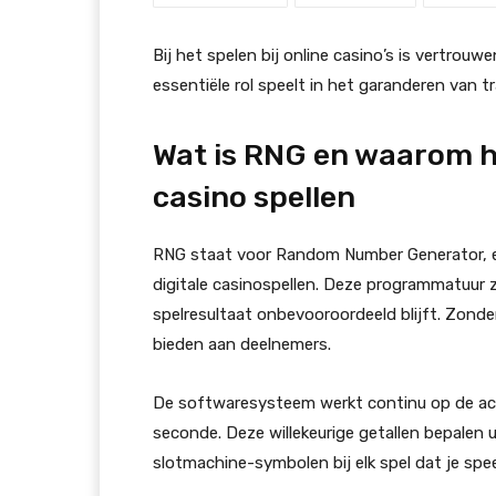
Bij het spelen bij online casino’s is vertrouw
essentiële rol speelt in het garanderen van tr
Wat is RNG en waarom he
casino spellen
RNG staat voor Random Number Generator, een
digitale casinospellen. Deze programmatuur z
spelresultaat onbevooroordeeld blijft. Zonde
bieden aan deelnemers.
De softwaresysteem werkt continu op de ach
seconde. Deze willekeurige getallen bepalen 
slotmachine-symbolen bij elk spel dat je spee