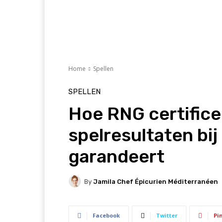
Home
Spellen
SPELLEN
Hoe RNG certificer
spelresultaten bi
garandeert
By
Jamila Chef Épicurien Méditerranéen
Facebook
Twitter
Pi