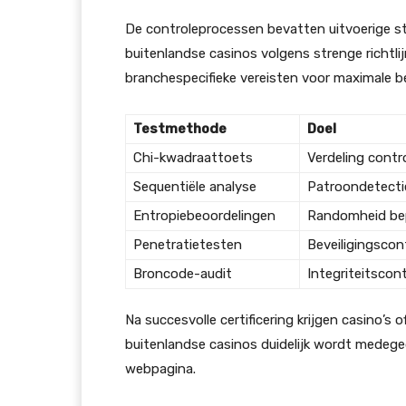
De controleprocessen bevatten uitvoerige st
buitenlandse casinos volgens strenge richtl
branchespecifieke vereisten voor maximale b
Testmethode
Doel
Chi-kwadraattoets
Verdeling contr
Sequentiële analyse
Patroondetecti
Entropiebeoordelingen
Randomheid be
Penetratietesten
Beveiligingscon
Broncode-audit
Integriteitscont
Na succesvolle certificering krijgen casino’s o
buitenlandse casinos duidelijk wordt medeged
webpagina.