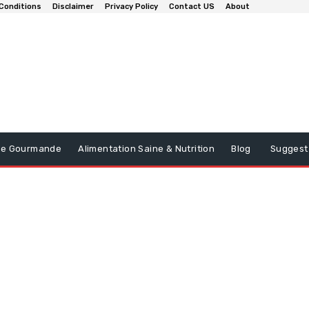
Conditions
Disclaimer
Privacy Policy
Contact US
About
ine Gourmande
Alimentation Saine & Nutrition
Blog
Suggest