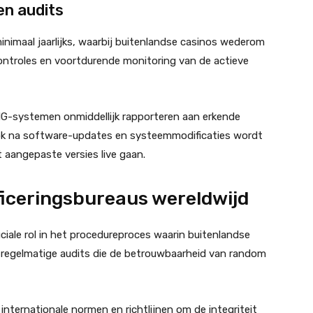
en audits
nimaal jaarlijks, waarbij buitenlandse casinos wederom
ntroles en voortdurende monitoring van de actieve
NG-systemen onmiddellijk rapporteren aan erkende
 ook na software-updates en systeemmodificaties wordt
 aangepaste versies live gaan.
ficeringsbureaus wereldwijd
uciale rol in het procedureproces waarin buitenlandse
n regelmatige audits die de betrouwbaarheid van random
internationale normen en richtlijnen om de integriteit