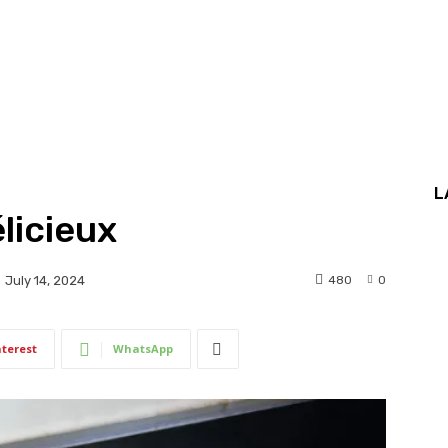
L
licieux
480
0
July 14, 2024
nterest
WhatsApp