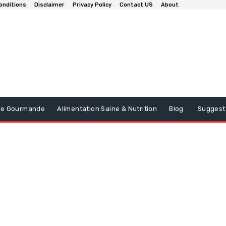
onditions
Disclaimer
Privacy Policy
Contact US
About
ine Gourmande
Alimentation Saine & Nutrition
Blog
Suggest